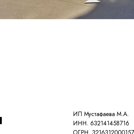
ы
ИП Мустафаева М.А.
ИНН. 632141458716
ОГРН. 321631200015
Вакансии
Мастера