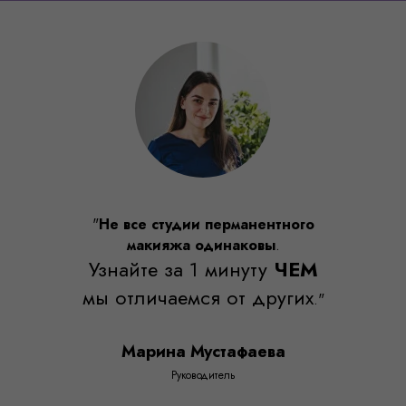
о
"
Не все студии перманентного
макияжа одинаковы
.
М
Узнайте за 1 минуту
ЧЕМ
Перед процедурой проводим консульта
после процедуры сопровождаем по лю
х
мы отличаемся от других
м
."
."
Марина Мустафаева
Руководитель