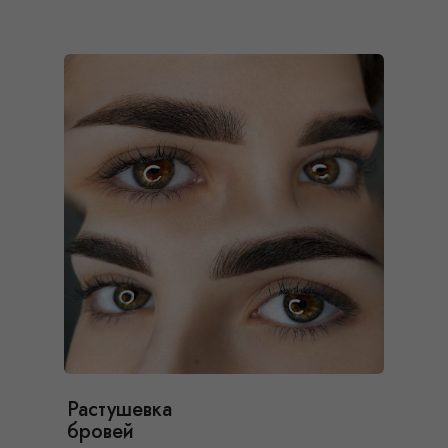
Растушевка
бровей